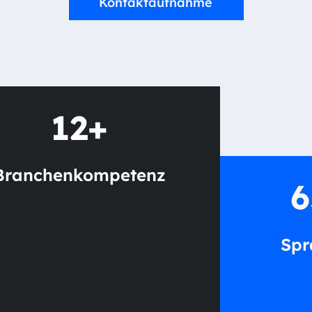
Kontaktaufnahme
12+
Branchenkompetenz
6
Spr