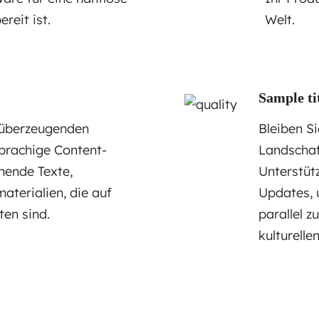
reit ist.
Welt.
Sample ti
t überzeugenden
Bleiben S
sprachige Content-
Landschaft
hende Texte,
Unterstüt
terialien, die auf
Updates, 
ten sind.
parallel 
kulturelle