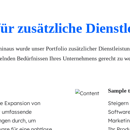
für zusätzliche Dienst
inaus wurde unser Portfolio zusätzlicher Dienstleistun
lnden Bedürfnissen Ihres Unternehmens gerecht zu w
Sample t
ale Expansion von
Steigern 
rt umfassende
Software
ngen durch, um
Marketin
ware für eine nahtlose
Ihr Produ