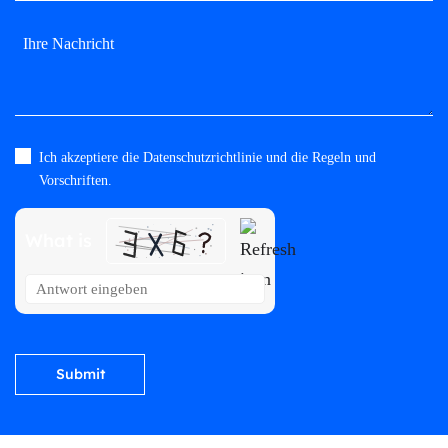
Ich akzeptiere die Datenschutzrichtlinie und die Regeln und
Please leave this field empty.
Vorschriften.
What is
Solve
the
math
problem
shown
in
the