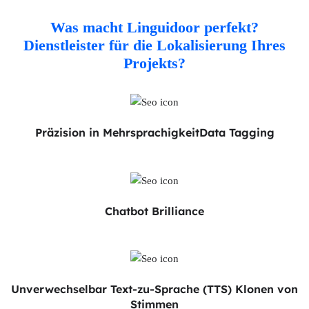
image
to
Was macht Linguidoor perfekt?
continue.
Dienstleister für die Lokalisierung Ihres
Projekts?
Präzision in Mehrsprachigkeit
Data Tagging
Chatbot
Brilliance
Unverwechselbar
Text-zu-Sprache (TTS)
Klonen von
Stimmen