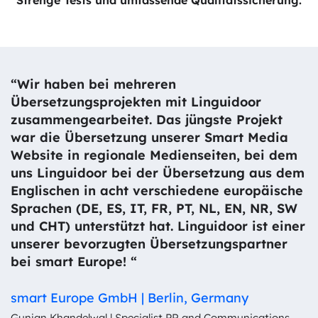
“Wir haben bei mehreren
I
Übersetzungsprojekten mit Linguidoor
E
zusammengearbeitet. Das jüngste Projekt
H
war die Übersetzung unserer Smart Media
e
Website in regionale Medienseiten, bei dem
F
uns Linguidoor bei der Übersetzung aus dem
L
Englischen in acht verschiedene europäische
m
Sprachen (DE, ES, IT, FR, PT, NL, EN, NR, SW
w
und CHT) unterstützt hat. Linguidoor ist einer
s
unserer bevorzugten Übersetzungspartner
g
bei smart Europe! “
z
smart Europe GmbH | Berlin, Germany
Z
Gunjan Khandelwal | Specialist PR and Communications