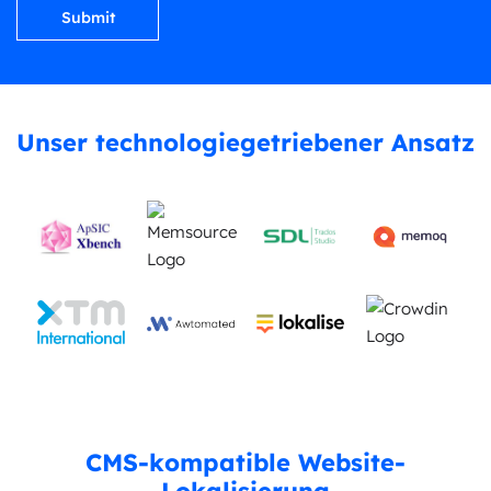
shown
in
the
image
to
Unser technologiegetriebener Ansatz
continue.
CMS-kompatible Website-