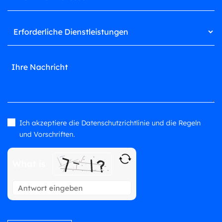
Ich akzeptiere die Datenschutzrichtlinie und die Regeln
Please leave this field empty.
und Vorschriften.
What is
Solve
the
math
problem