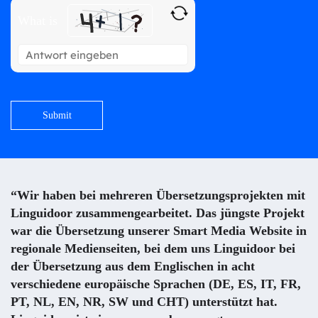
What is
Solve
the
math
problem
shown
in
the
image
to
“Wir haben bei mehreren Übersetzungsprojekten mit
continue.
Linguidoor zusammengearbeitet. Das jüngste Projekt
war die Übersetzung unserer Smart Media Website in
regionale Medienseiten, bei dem uns Linguidoor bei
der Übersetzung aus dem Englischen in acht
verschiedene europäische Sprachen (DE, ES, IT, FR,
PT, NL, EN, NR, SW und CHT) unterstützt hat.