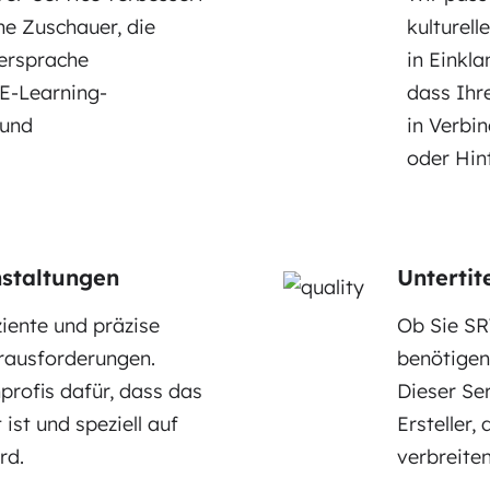
he Zuschauer, die
kulturel
tersprache
in Einkla
 E-Learning-
dass Ihr
 und
in Verbi
oder Hin
nstaltungen
Untertit
ziente und präzise
Ob Sie SR
rausforderungen.
benötigen
profis dafür, dass das
Dieser Ser
ist und speziell auf
Ersteller,
rd.
verbreiten